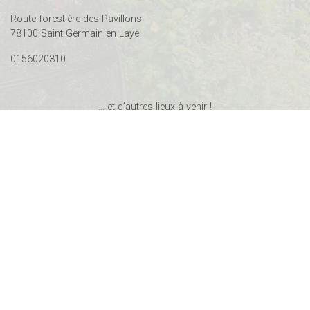
Route forestière des Pavillons
78100 Saint Germain en Laye
0156020310
... et d’autres lieux à venir !
Pour toute question ou
demande générale
contact@by-kadrance.com
Nous contacter