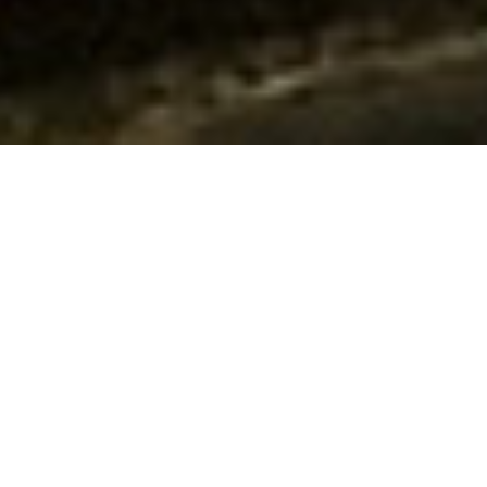
Le Bateau Phare
Un lieu culturel & festif ouvert à la
privatisation
Brochure à télécharger
Visite virtuelle
Embarquez dans ce lieu mythique, déambulez sur ses 3 ponts qui
invitent à la découverte et profitez d’une vue imprenable sur la
Seine dans un espace de 400 m² :