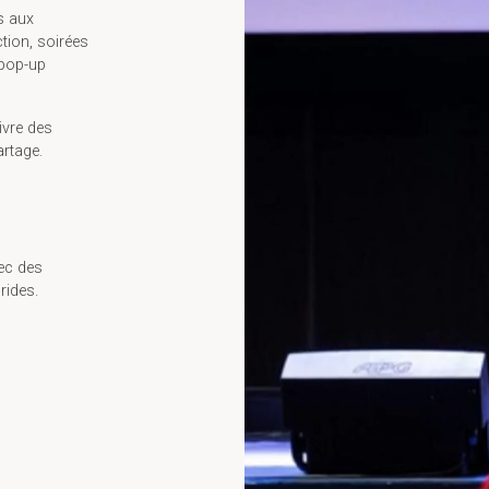
s aux
tion, soirées
 pop-up
ivre des
rtage.
ec des
rides.