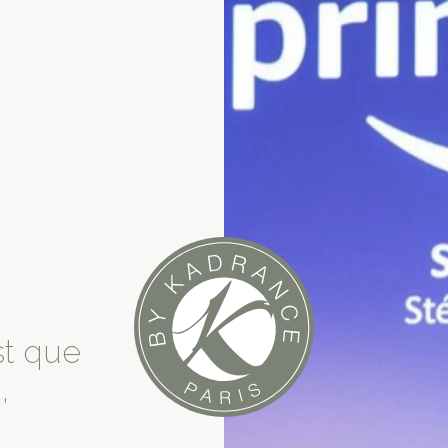
st que
,